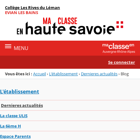
Panneau de gestion des cookies
Collège Les Rives du Léman
Menu de la rubrique
Contenu
EVIAN LES BAINS
MENU
Se connecter
Vous êtes ici :
Accueil
›
L'établissement
›
Dernieres actualités
›
Blog
L'établissement
Dernieres actualités
La classe ULIS
La 6ème H
Espace Parents