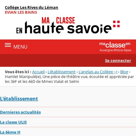
Panneau de gestion des cookies
Collège Les Rives du Léman
Menu de la rubrique
Contenu
EVIAN LES BAINS
MENU
Se connecter
Vous êtes ici :
Accueil
›
L'établissement
›
L'anglais au Collège ;-)
›
Blog
›
Hamlet Manipulé(e), Une pièce de théâtre vue, écoutée et appréciée par
les 3èF et les 4èD de Mmes Vialat et Selmi
L'établissement
Dernieres actualités
La classe ULIS
La 6ème H