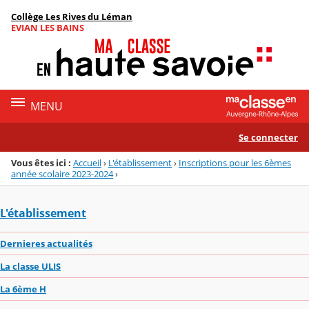
Panneau de gestion des cookies
Collège Les Rives du Léman
Menu de la rubrique
Contenu
EVIAN LES BAINS
MENU
Se connecter
Vous êtes ici :
Accueil
›
L'établissement
›
Inscriptions pour les 6èmes
année scolaire 2023-2024
›
L'établissement
Dernieres actualités
La classe ULIS
La 6ème H