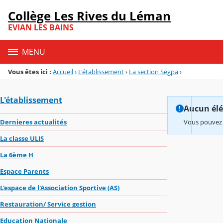
Panneau de gestion des cookies
Collège Les Rives du Léman
Menu de la rubrique
Contenu
EVIAN LES BAINS
MENU
Vous êtes ici :
Accueil
›
L'établissement
›
La section Segpa
›
L'établissement
Aucun élém
Dernieres actualités
Vous pouvez 
La classe ULIS
La 6ème H
Espace Parents
L'espace de l'Association Sportive (AS)
Restauration/ Service gestion
Education Nationale