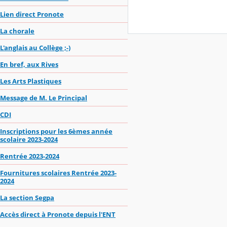
Lien direct Pronote
La chorale
L'anglais au Collège ;-)
En bref, aux Rives
Les Arts Plastiques
Message de M. Le Principal
CDI
Inscriptions pour les 6èmes année
scolaire 2023-2024
Rentrée 2023-2024
Fournitures scolaires Rentrée 2023-
2024
La section Segpa
Accès direct à Pronote depuis l'ENT