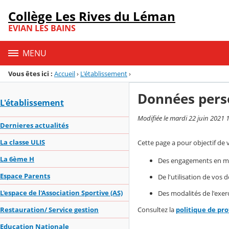
Panneau de gestion des cookies
Collège Les Rives du Léman
Menu de la rubrique
Contenu
EVIAN LES BAINS
MENU
Vous êtes ici :
Accueil
›
L'établissement
›
Données pers
L'établissement
Modifiée le mardi 22 juin 2021 
Dernieres actualités
La classe ULIS
Cette page a pour objectif de 
La 6ème H
Des engagements en mat
Espace Parents
De l'utilisation de vos
L'espace de l'Association Sportive (AS)
Des modalités de l'exerc
Consultez la
politique de pr
Restauration/ Service gestion
Education Nationale