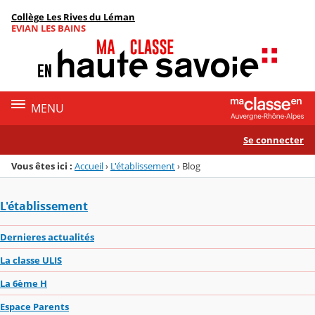
Panneau de gestion des cookies
Collège Les Rives du Léman
Menu de la rubrique
Contenu
EVIAN LES BAINS
MENU
Se connecter
Vous êtes ici :
Accueil
›
L'établissement
›
Blog
L'établissement
Dernieres actualités
La classe ULIS
La 6ème H
Espace Parents