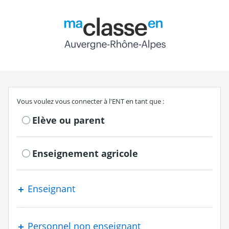
Return to the authe
S'authentifier en tant que
Vous voulez vous connecter à l'ENT en tant que :
Elève ou parent
Enseignement agricole
Enseignant
Personnel non enseignant